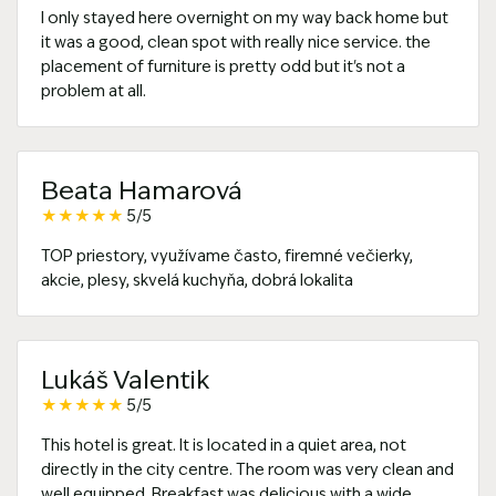
I only stayed here overnight on my way back home but
it was a good, clean spot with really nice service. the
placement of furniture is pretty odd but it's not a
problem at all.
Beata Hamarová
★
★
★
★
★
5/5
TOP priestory, využívame často, firemné večierky,
akcie, plesy, skvelá kuchyňa, dobrá lokalita
Lukáš Valentik
★
★
★
★
★
5/5
This hotel is great. It is located in a quiet area, not
directly in the city centre. The room was very clean and
well equipped. Breakfast was delicious with a wide