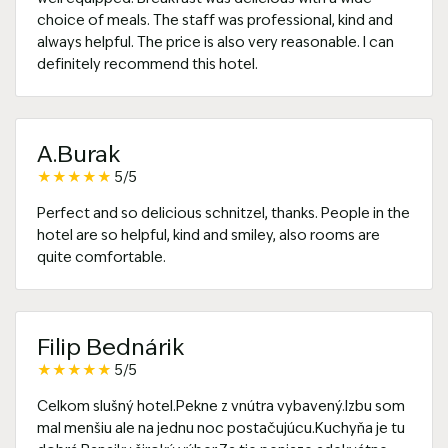
choice of meals. The staff was professional, kind and
always helpful. The price is also very reasonable. I can
definitely recommend this hotel.
A.Burak
★
★
★
★
★
5/5
Perfect and so delicious schnitzel, thanks. People in the
hotel are so helpful, kind and smiley, also rooms are
quite comfortable.
Filip Bednárik
★
★
★
★
★
5/5
Celkom slušný hotel.Pekne z vnútra vybavený.Izbu som
mal menšiu ale na jednu noc postačujúcu.Kuchyňa je tu