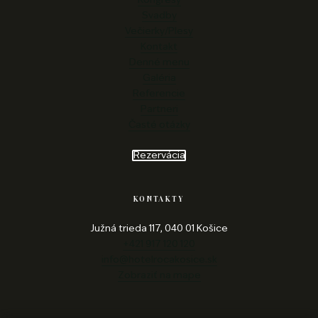
Svadby
Večierky/Plesy
Kontakt
Denné menu
Galéria
Referencie
Partneri
Časté otázky
Rezervácia
KONTAKTY
Južná trieda 117, 040 01 Košice
+421 917 120 120
info@hotelrocakosice.sk
Zobraziť na mape