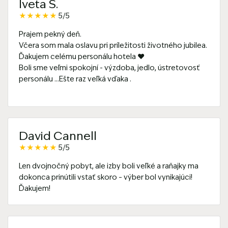
Iveta Š.
★
★
★
★
★
5/5
Prajem pekný deň.
Včera som mala oslavu pri príležitosti životného jubilea.
Ďakujem celému personálu hotela ❤️
Boli sme veľmi spokojní - výzdoba, jedlo, ústretovosť
personálu ...Ešte raz veľká vďaka .
David Cannell
★
★
★
★
★
5/5
Len dvojnočný pobyt, ale izby boli veľké a raňajky ma
dokonca prinútili vstať skoro – výber bol vynikajúci!
Ďakujem!