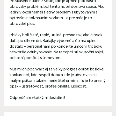
Po skúsenostiach z Košíc, kde je aj mini-psík často
obrovský problém, bol tento hotel doslova spása. Ako
jediní v okolí nemali žiadny problém s ubytovaním s
bytovým neplznnúcim yorkom – a pre mňa je to
obrovské plus.
Izbičky boli čisté, teplé, útulné, presne tak, ako človek
dúfa po dlhom dni. Raňajky výborné a čo ma úplne
dostalo – personál nám po koncerte umožnil trošičku
neskoršie odubytovanie. Na recepcii sú skutoční anjeli,
ochotní pomôcť s úsmevom.
Musím ich pochváliť aj za veľký progres oproti košickej
konkurencii, kde zaspali dobu a kde je ubytovanie s
malým psíkom takmer neriešiteľná misia. Tu je to presný
opak – ústretovosť, profesionalita, ľudskosť.
Odporúčam všetkými desiatimi!