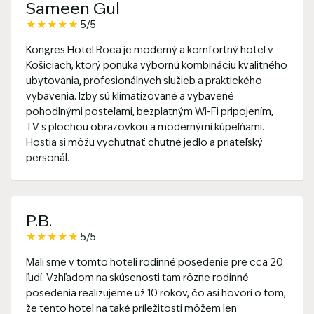
Sameen Gul
★
★
★
★
★
5/5
Kongres Hotel Roca je moderný a komfortný hotel v
Košiciach, ktorý ponúka výbornú kombináciu kvalitného
ubytovania, profesionálnych služieb a praktického
vybavenia. Izby sú klimatizované a vybavené
pohodlnými posteľami, bezplatným Wi-Fi pripojením,
TV s plochou obrazovkou a modernými kúpeľňami.
Hostia si môžu vychutnať chutné jedlo a priateľský
personál.
P.B.
★
★
★
★
★
5/5
Mali sme v tomto hoteli rodinné posedenie pre cca 20
ľudí. Vzhľadom na skúsenosti tam rôzne rodinné
posedenia realizujeme už 10 rokov, čo asi hovorí o tom,
že tento hotel na také príležitosti môžem len