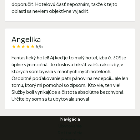
doporučiť. Hotelovú časť nepoznám, takže k tejto
oblasti sa neviem objektívne vyjadriť.
Angelika
★
★
★
★
★
5/5
Fantastický hotel! Aj keď je to malý hotel, izba č. 309 je
úplne výnimočná. Je doslova trikrát väčšia ako izby, v
ktorých som bývala v mnohých iných hoteloch.
Osobitné poďakovanie patrí pánovi na recepcii... ale len
tomu, ktorý mi pomohol so zipsom. Kto vie, ten vie!
Služby boli vynikajúce a čistota absolútne bezchybná.
Určite by som sa tu ubytovala znova!
Pätička webu
Navigácia
Ubytovanie
Reštaurácia
Kongresy