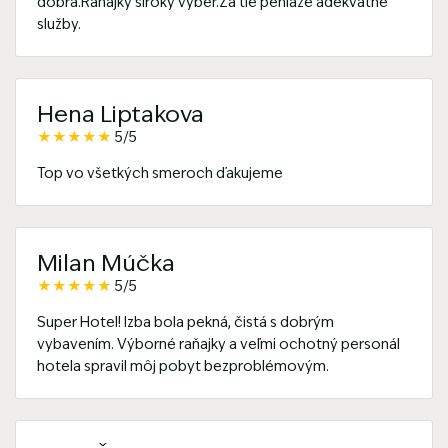
dobrá.Ranajky široký výber.Za tie peniaze adekvátne
služby.
Hena Liptakova
★
★
★
★
★
5/5
Top vo všetkých smeroch ďakujeme
Milan Múčka
★
★
★
★
★
5/5
Super Hotel! Izba bola pekná, čistá s dobrým
vybavením. Výborné raňajky a veľmi ochotný personál
hotela spravil môj pobyt bezproblémovým.