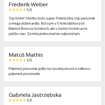
Frederik Weber
★
★
★
★
★
5/5
Top hotel ! Všetko bolo super. Pekná izba, top personál
a mega dobre jedlo. Bol som v 5 hviezdičkových
Marriot Bonvoy hoteloch, ale v tomto hoteli sa mi
páčilo viac. Za mňa jednoznačne odporúčam.
Matúš Mathis
★
★
★
★
★
5/5
Príjemný personál, jedlo na vysokej úrovni a celkovo
príjemné prostredie.
Gabriela Jastrzębska
★
★
★
★
★
5/5