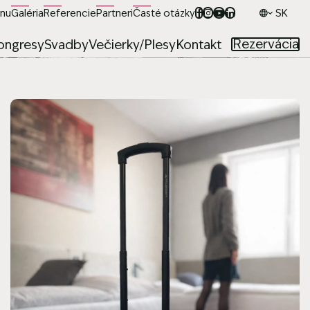
nu
Galéria
Referencie
Partneri
Časté otázky
Jazyk
Rezervácia
ongresy
Svadby
Večierky/Plesy
Kontakt