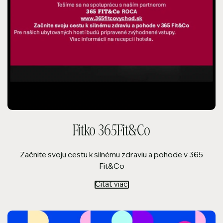
Fitko 365Fit&Co
Začnite svoju cestu k silnému zdraviu a pohode v 365
Fit&Co
Čítať viac