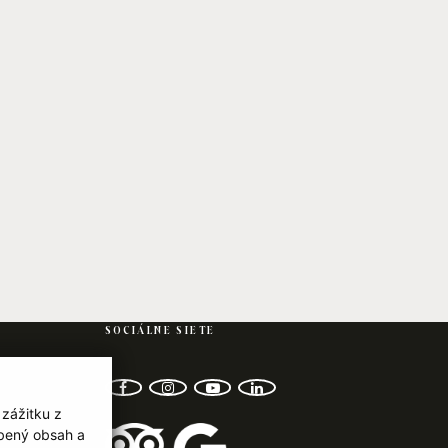
SOCIÁLNE SIETE
facebook
instagram
youtube-play
linkedin
 zážitku z
obený obsah a