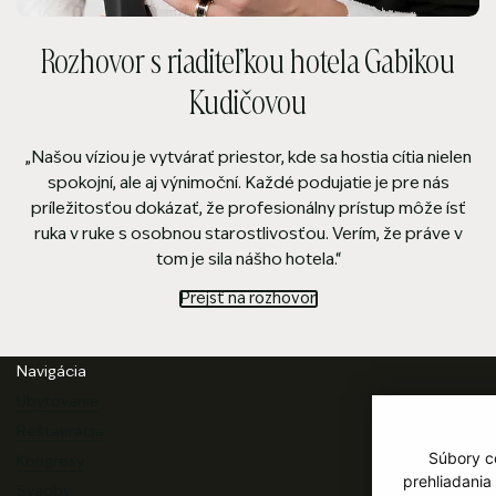
Rozhovor s riaditeľkou hotela Gabikou
Kudičovou
„Našou víziou je vytvárať priestor, kde sa hostia cítia nielen
spokojní, ale aj výnimoční. Každé podujatie je pre nás
príležitosťou dokázať, že profesionálny prístup môže ísť
ruka v ruke s osobnou starostlivosťou. Verím, že práve v
tom je sila nášho hotela.“
Prejsť na rozhovor
Pätička webu
Navigácia
Ubytovanie
Denné menu
Reštaurácia
Galéria
Súbory co
Kongresy
Referencie
prehliadania
Svadby
Partneri