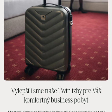
Vylepšili sme naše Twin izby pre Váš
komfortný business pobyt