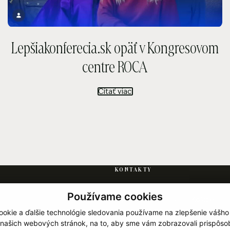
Lepšiakonferecia.sk opäť v Kongresovom
centre ROCA
Čítať viac
KONTAKTY
Používame cookies
Južná trieda 117, 040 01 Košice
okie a ďalšie technológie sledovania používame na zlepšenie vášho
+421 917 120 120
 našich webových stránok, na to, aby sme vám zobrazovali prispôs
info@hotelrocakosice.sk