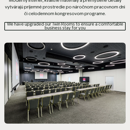
Moderný interiér, kvalitné materiály a premyslené detaily
vytvárajú príjemné prostredie po náročnom pracovnom dni
či celodennom kongresovom programe.
We have upgraded our Twin Rooms to ensure a comfortable
business stay for you