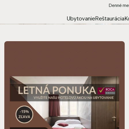
Denné me
Ubytovanie
Reštaurácia
K