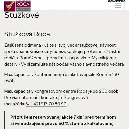
Jazyk
 na obsah
Hlavný slider
Stužkové
Stužková Roca
Zaslúžená odmena - užite si svoj večer stužkovej slávnosti
spolu s nami. Krásne šaty, účesy, spokojní profesori a šťastní
rodičia. Pomôžeme - poradíme - pripravíme. My milujeme
detaily - Vy si zamilujte nás počas Vášho slávnostného večera.
Max. kapacita v konferenčnej a banketovej sále Roca je 130
osôb.
Max. kapacita v kongresovom centre Roca je do 200 osôb.
Pre viac informácií kontaktujte kongresovú
manažérku
+421 917 70 80 90
.
Pri zrušení rezervovanej akcie 7 dní pred termínom
si vyhradzujeme právo 50 % storna z kalkulovanej