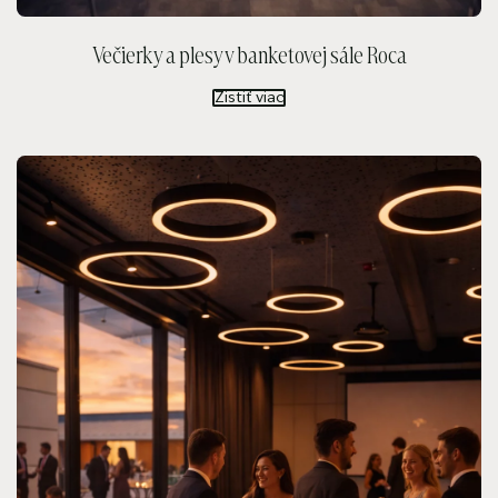
Večierky a plesy v banketovej sále Roca
Zistiť viac