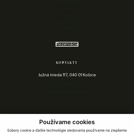
Denné menu
Galéria
Referencie
Partneri
Časté otázky
Rezervácia
KONTAKTY
Južná trieda 117, 040 01 Košice
+421 917 120 120
info@hotelrocakosice.sk
Zobraziť na mape
SOCIÁLNE SIETE
Používame cookies
Súbory cookie a ďalšie technológie sledovania používame na zlepšenie
facebook
instagram
youtube-play
linkedin